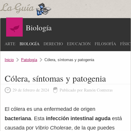
Biología
ARTE
BIOLOGÍA
DERECHO
EDUCACIÓN
FILOSOFÍA
FÍSI
Inicio
Patología
Cólera, síntomas y patogenia
Cólera, síntomas y patogenia
29 de febrero de 2024
Publicado por Ramón Contreras
El cólera es una enfermedad de origen
bacteriana
. Esta
infección intestinal aguda
está
causada por
Vibrio Cholerae
, de la que puedes