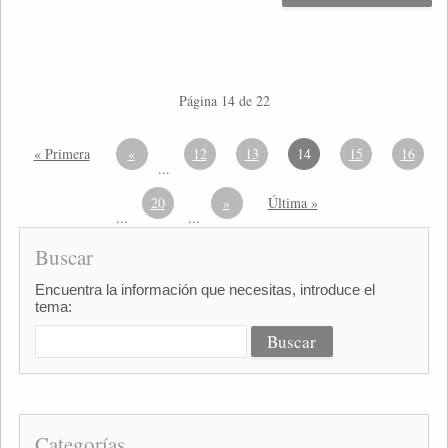
Página 14 de 22
« Primera
«
12
13
14
15
16
...
20
»
Última »
...
...
Buscar
Encuentra la información que necesitas, introduce el
tema:
Categorías