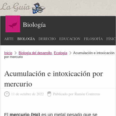
Biología
ARTE
BIOLOGÍA
DERECHO
EDUCACIÓN
FILOSOFÍA
FÍSI
Inicio
Biología del desarrollo
,
Ecología
Acumulación e intoxicación
por mercurio
Acumulación e intoxicación por
mercurio
11 de octubre de 2022
Publicado por Ramón Contreras
El
mercurio (Hg)
es un metal pesado que se