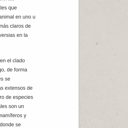
ales que
 animal en uno u
 más claros de
versias en la
 en el clado
go, de forma
es se
ás extensos de
ero de especies
ales son un
 mamíferos y
 donde se