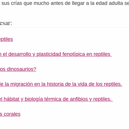
 sus crías que mucho antes de llegar a la edad adulta s
esar:
ptiles
el desarrollo y plasticidad fenotípica en reptiles
os dinosaurios?
e la migración en la historia de la vida de los reptiles.
l hábitat y biología térmica de anfibios y reptiles.
s corales