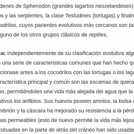
rdenes de Sphenodon (grandes lagartos neozelandeses
os y las serpientes, la clase Testudines (tortugas) y fina
ocodrilos, cuyos parientes evolutivos más cercanos son las
nguno de los otros grupos clásicos de reptiles.
ca:
Independientemente de su clasificación evolutiva alg
an una serie de caracteristicas comunes que han hecho q
acionase antes a los cocodrilos con las tortugas o los la
aracterística principal y común son las escamas de quera
o, permitiéndoles una vida más alejada del agua que la
tivos los anfibios. Sus huevos poseen amnios, la bolsa 
mbrión y la cáscara ha mejorado su resistencia a la pér
as permeables (esto de nuevo permite la vida más lejos
situadas en la parte de atrás del cráneo han sido usad