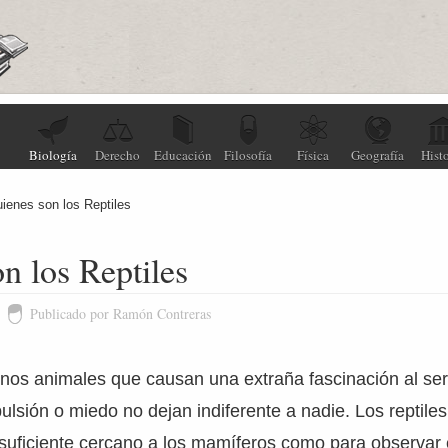
Biología
Derecho
Educación
Filosofía
Física
Geografía
Histo
ienes son los Reptiles
n los Reptiles
Publicado por Ramón Contreras
 unos animales que causan una extraña fascinación al s
pulsión o miedo no dejan indiferente a nadie. Los reptile
 suficiente cercano a los mamíferos como para observar 