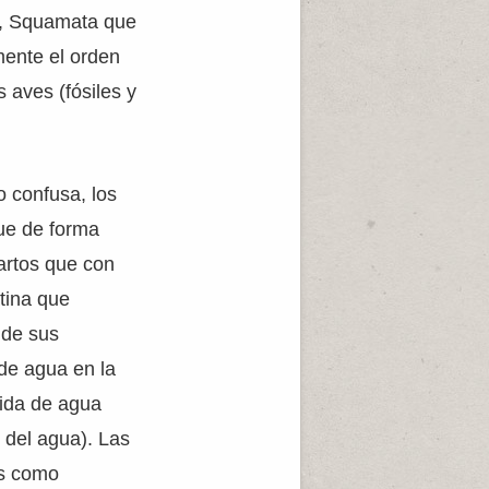
), Squamata que
lmente el orden
 aves (fósiles y
o confusa, los
ue de forma
gartos que con
tina que
 de sus
de agua en la
dida de agua
 del agua). Las
as como