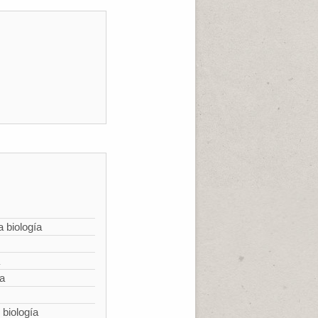
a biología
ía
 biología