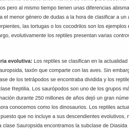
llos pero al mismo tiempo tienen unas diferencias abism
a el menor género de dudas a la hora de clasificar a un
erpientes, las tortugas o los cocodrilos son los ejemplos
argo, evolutivamente los reptiles presentan varias contro
ria evolutiva:
Los reptiles se clasifican en la actualidad
Sauropsida, taxón que comparte con las aves. Sin embar
lase de los tetrápodos se encontraba dividida y los reptil
clase Reptilia. Los saurópodos son uno de los grupos m
minación durante 250 millones de años dejó un gran núm
hora conocemos como los dinosaurios. Los reptiles actu
o puesto que no incluye a sus descendientes evolutivos,
la clase Sauropsida encontramos la subclase de Diasida