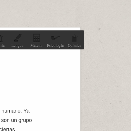
ria
Lengua
Matem.
Psicología
Química
er humano. Ya
s son un grupo
ciertas