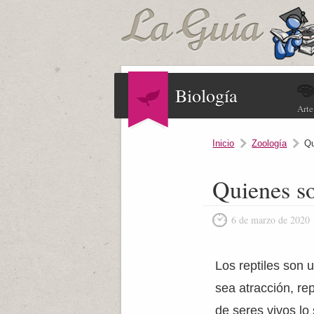
Biología
Arte
Inicio
Zoología
Qu
Quienes so
6 de marzo de 2020
Los reptiles son
sea atracción, re
de seres vivos lo