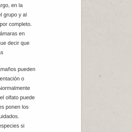
rgo, en la
l grupo y al
 por completo.
 cámaras en
que decir que
as
 tamaños pueden
mentación o
. Normalmente
el olfato puede
les ponen los
uidados.
especies si