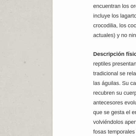
encuentran los o
incluye los lagart
crocodilia, los c
actuales) y no ni
Descripción físi
reptiles present
tradicional se rel
las águilas. Su c
recubren su cuerp
antecesores evolu
que se gesta el e
volviéndolos apen
fosas temporales 