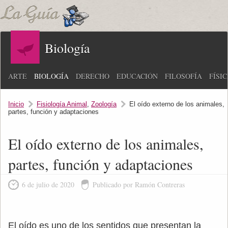
Biología
ARTE
BIOLOGÍA
DERECHO
EDUCACIÓN
FILOSOFÍA
FÍSI
Inicio
Fisiología Animal
,
Zoología
El oído externo de los animales,
partes, función y adaptaciones
El oído externo de los animales,
partes, función y adaptaciones
6 de julio de 2020
Publicado por Ramón Contreras
El oído es uno de los sentidos que presentan la