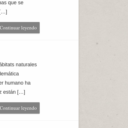
nas que se
 […]
Continuar leyendo
ábitats naturales
lemática
ser humano ha
z están […]
Continuar leyendo