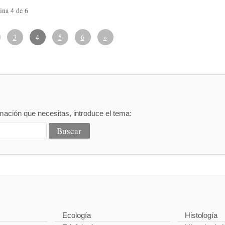
ina 4 de 6
3
4
5
6
»
mación que necesitas, introduce el tema:
Ecología
Histología