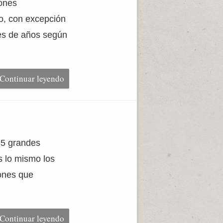
iones
o, con excepción
nes de años según
Continuar leyendo
e 5 grandes
s lo mismo los
iones que
Continuar leyendo