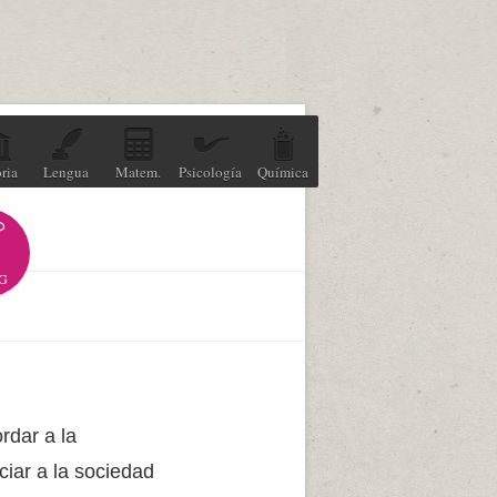
ria
Lengua
Matem.
Psicología
Química
G
rdar a la
iar a la sociedad