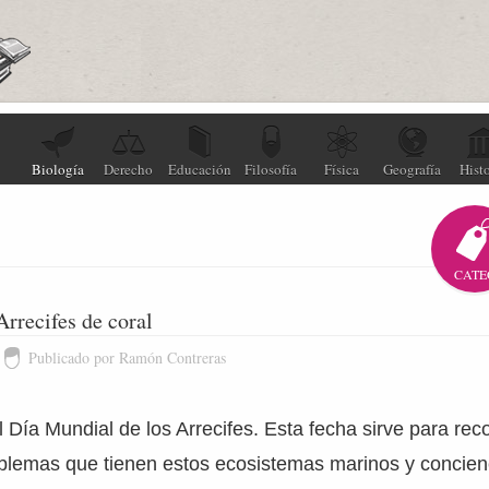
Biología
Derecho
Educación
Filosofía
Física
Geografía
Histo
CATE
Arrecifes de coral
Publicado por Ramón Contreras
l Día Mundial de los Arrecifes. Esta fecha sirve para reco
oblemas que tienen estos ecosistemas marinos y concienc