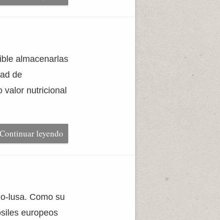
sible almacenarlas
dad de
 valor nutricional
Continuar leyendo
ano-lusa. Como su
ósiles europeos