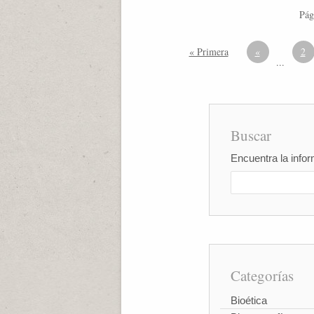
Pág
« Primera
«
2
...
Buscar
Encuentra la infor
Categorías
Bioética