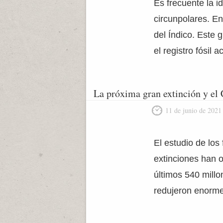
Es frecuente la i
circunpolares. E
del Índico. Este
el registro fósil 
La próxima gran extinción y el
11 de junio de 2021
El estudio de los
extinciones han o
últimos 540 millo
redujeron enorme