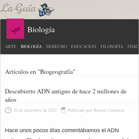
Biología
ARTE
BIOLOGÍA
DERECHO
EDUCACIÓN
FILOSOFÍA
FÍSI
Artículos en "Biogeografía"
Descubierto ADN antiguo de hace 2 millones de
años
20 de diciembre de 2022
Publicado por Ramón Contreras
Hace unos pocos días comentábamos el ADN