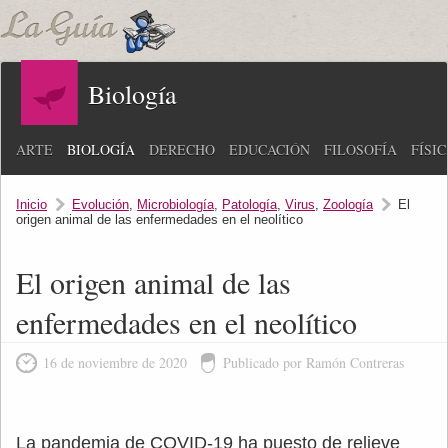
Biología
ARTE
BIOLOGÍA
DERECHO
EDUCACIÓN
FILOSOFÍA
FÍSI
Inicio
Evolución
,
Microbiología
,
Patología
,
Virus
,
Zoología
El
origen animal de las enfermedades en el neolítico
El origen animal de las
enfermedades en el neolítico
16 de noviembre de 2020
Publicado por Ramón Contreras
La pandemia de COVID-19 ha puesto de relieve