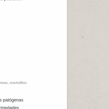
neas, eosinófilos.
as patógenas
ermedades