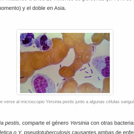
omento) y el doble en Asia.
e verse al microscopio Yersinia pestis junto a algunas células sanguí
ia pestis
, comparte el género
Yersinia
con otras bacteri
letica o Y. pseudotuberculosis
causantes ambas de enf