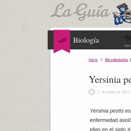
Biología
Arte
Inicio
Microbiología
,
Yersinia pe
27 de mayo de 2013
Yersinia pestis
es 
enfermedad asoló
ellas en el siglo