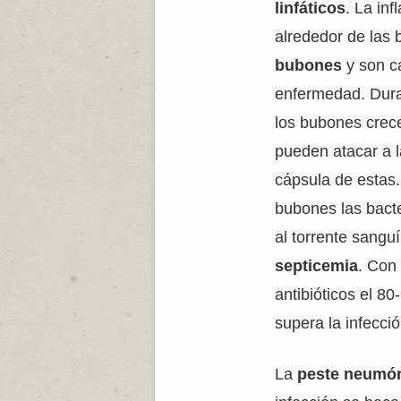
linfáticos
. La in
alrededor de las
bubones
y son ca
enfermedad. Dur
los bubones crec
pueden atacar a l
cápsula de estas
bubones las bact
al torrente sang
septicemia
. Co
antibióticos el 8
supera la infecció
La
peste neumó