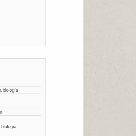
a biología
ía
 biología