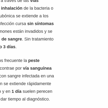
 a través de las
vías
r
inhalación
de la bacteria o
ubónica se extiende a los
nfección cursa
sin síntomas
lmones están invadidos y se
 de sangre
. Sin tratamiento
o 3 días
.
os frecuente la
peste
 contrae por
vía sanguínea
 con sangre infectada en una
ión se extiende rápidamente
o y en
1 día
suelen perecen
 dar tiempo al diagnóstico.