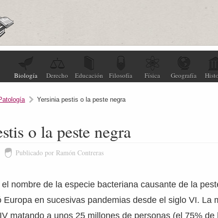
Biología
Derecho
Educación
Filosofía
Física
Geografía
Histo
Patología
Yersinia pestis o la peste negra
stis o la peste negra
Publicado por Ramón Contreras
el nombre de la especie bacteriana causante de la pest
 Europa en sucesivas pandemias desde el siglo VI. La
 XIV matando a unos 25 millones de personas (el 75% de 