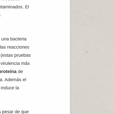
ntaminados. El
s
s una bacteria
las reacciones
(estas pruebas
 virulencia más
proteína
de
la. Además el
induce la
 A pesar de que