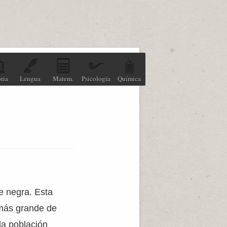
ria
Lengua
Matem.
Psicología
Química
e negra. Esta
 más grande de
la población