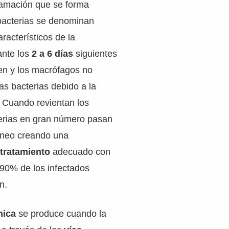
flamación que se forma
 bacterias se denominan
racterísticos de la
ante los
2 a 6 días
siguientes
en y los macrófagos no
as bacterias debido a la
. Cuando revientan los
erias en gran número pasan
uíneo creando una
n
tratamiento
adecuado con
0-90% de los infectados
n.
nica
se produce cuando la