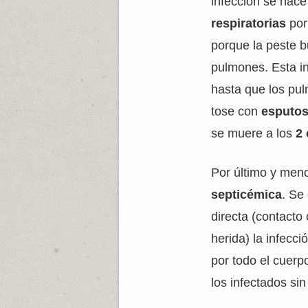
infección se hace
respiratorias
po
porque la peste b
pulmones. Esta i
hasta que los pu
tose con
esputos
se muere a los
2 
Por último y men
septicémica
. Se
directa (contacto
herida) la infecc
por todo el cuerp
los infectados sin