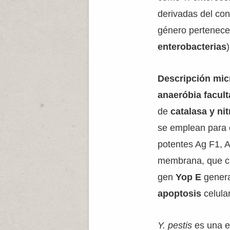
derivadas del con
género pertenece
enterobacterias
Descripción mic
anaeróbia facult
de
catalasa y ni
se emplean para c
potentes Ag F1, 
membrana, que c
gen
Yop E
gener
apoptosis
celula
Y. pestis
es una 