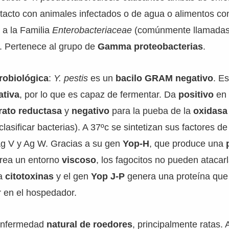
tacto con animales infectados o de agua o alimentos co
 a la Familia
Enterobacteriaceae
(comúnmente llamada
). Pertenece al grupo de
Gamma proteobacterias
.
robiológica
:
Y. pestis
es un
bacilo GRAM negativo
. E
ativa
, por lo que es capaz de fermentar. Da
positivo
en 
trato reductasa
y
negativo
para la pueba de la
oxidasa
lasificar bacterias). A 37ºc se sintetizan sus factores de
Ag V y Ag W. Gracias a su gen
Yop-H
, que produce una
rea un entorno
viscoso
, los fagocitos no pueden atacar
a
citotoxinas
y el gen
Yop J-P
genera una proteína que 
r en el hospedador.
enfermedad
natural de roedores
, principalmente ratas.