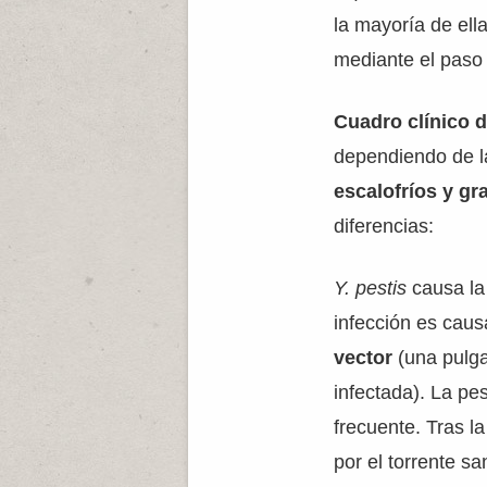
la mayoría de ell
mediante el paso 
Cuadro clínico 
dependiendo de l
escalofríos y gr
diferencias:
Y. pestis
causa l
infección es caus
vector
(una pulga
infectada). La pe
frecuente. Tras la
por el torrente s