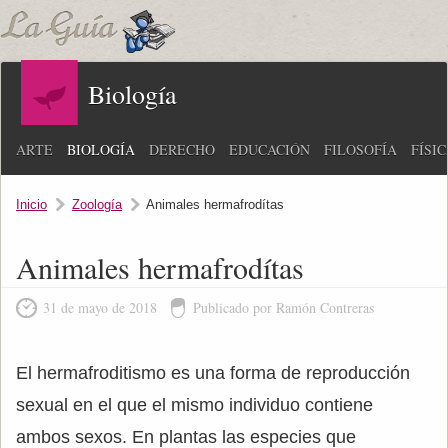
Biología
ARTE
BIOLOGÍA
DERECHO
EDUCACIÓN
FILOSOFÍA
FÍSI
Inicio
Zoología
Animales hermafrodítas
Animales hermafrodítas
31 de mayo de 2018
Publicado por Ramón Contreras
El hermafroditismo es una forma de reproducción
sexual en el que el mismo individuo contiene
ambos sexos. En plantas las especies que