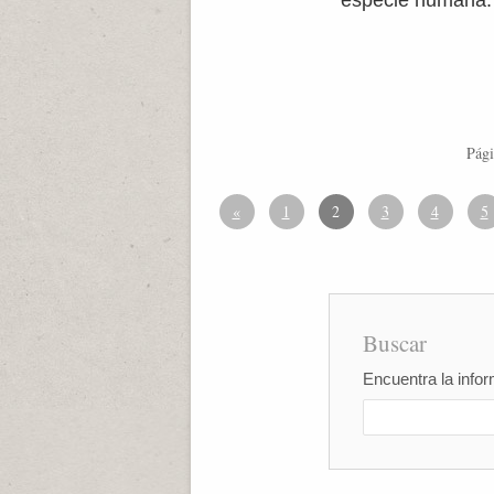
especie humana.
Pági
«
1
2
3
4
5
Buscar
Encuentra la infor