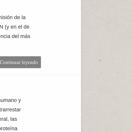
misión de la
N (y en el de
vencia del más
Continuar leyendo
 humano y
rarrestar
ral, las
proteína