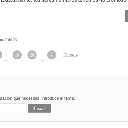
 Exactamente, los seres humanos tenemos 46 cromoso
na 2 de 23
10
20
»
Última »
...
...
mación que necesitas, introduce el tema: