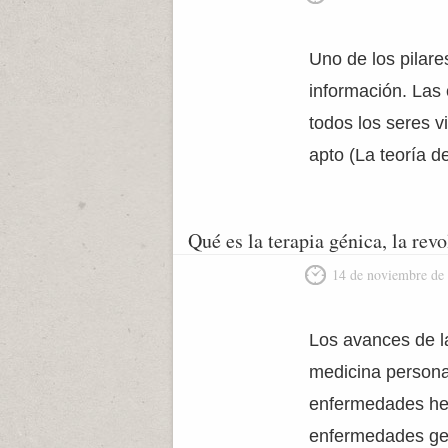
Uno de los pilare
información. Las
todos los seres v
apto (La teoría d
Qué es la terapia génica, la rev
14 de noviembre de
Los avances de l
medicina personal
enfermedades here
enfermedades gen