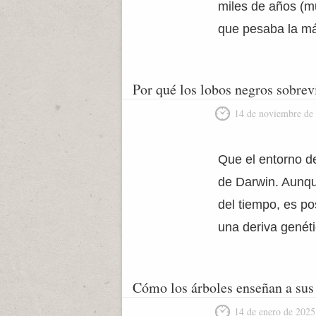
miles de años (mu
que pesaba la más
Por qué los lobos negros sobre
14 de noviembre de
Que el entorno d
de Darwin. Aunque
del tiempo, es p
una deriva genét
Cómo los árboles enseñan a sus h
14 de enero de 2025