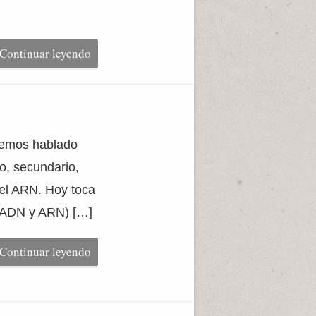
Continuar leyendo
 Hemos hablado
io, secundario,
del ARN. Hoy toca
s (ADN y ARN) […]
Continuar leyendo