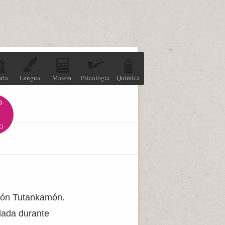
ria
Lengua
Matem.
Psicología
Química
G
raón Tutankamón.
lada durante