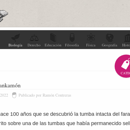
Biología
Derecho
Educación
Filosofía
Física
Geografía
Histo
CATE
tankamón
 2022
Publicado por Ramón Contreras
ace 100 años que se descubrió la tumba intacta del fa
ito sobre una de las tumbas que había permanecido sel