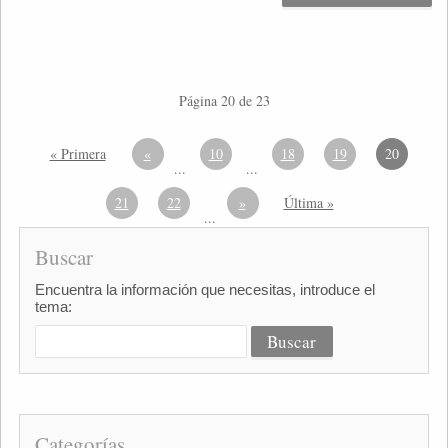
Página 20 de 23
« Primera
«
10
18
19
20
...
...
21
22
»
Última »
...
Buscar
Encuentra la información que necesitas, introduce el
tema:
Categorías