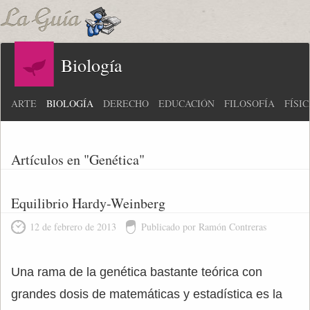
Biología
ARTE
BIOLOGÍA
DERECHO
EDUCACIÓN
FILOSOFÍA
FÍSI
Artículos en "Genética"
Equilibrio Hardy-Weinberg
12 de febrero de 2013
Publicado por Ramón Contreras
Una rama de la genética bastante teórica con
grandes dosis de matemáticas y estadística es la