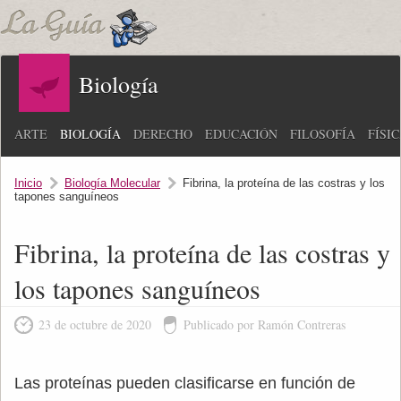
Biología
ARTE
BIOLOGÍA
DERECHO
EDUCACIÓN
FILOSOFÍA
FÍSI
Inicio
Biología Molecular
Fibrina, la proteína de las costras y los
tapones sanguíneos
Fibrina, la proteína de las costras y
los tapones sanguíneos
23 de octubre de 2020
Publicado por Ramón Contreras
Las proteínas pueden clasificarse en función de