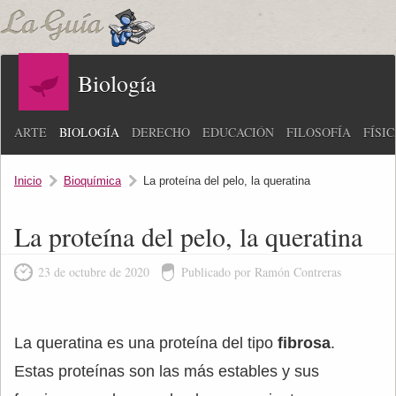
Biología
ARTE
BIOLOGÍA
DERECHO
EDUCACIÓN
FILOSOFÍA
FÍSI
Inicio
Bioquímica
La proteína del pelo, la queratina
La proteína del pelo, la queratina
23 de octubre de 2020
Publicado por Ramón Contreras
La queratina es una proteína del tipo
fibrosa
.
Estas proteínas son las más estables y sus