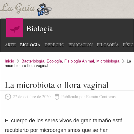
Biología
ARTE
BIOLOGÍA
DERECHO
EDUCACIÓN
FILOSOFÍA
FÍSI
Inicio
Bacteriología
,
Ecología
,
Fisiología Animal
,
Microbiología
La
microbiota o flora vaginal
La microbiota o flora vaginal
27 de octubre de 2020
Publicado por Ramón Contreras
El cuerpo de los seres vivos de gran tamaño está
recubierto por microorganismos que se han