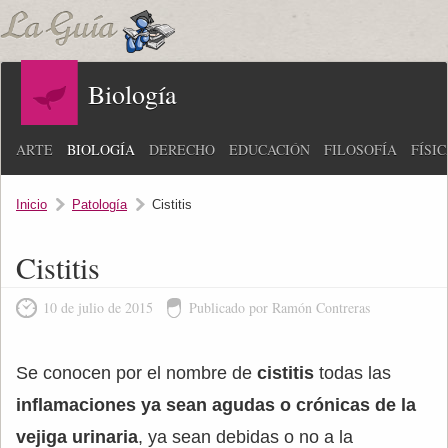
Biología
ARTE
BIOLOGÍA
DERECHO
EDUCACIÓN
FILOSOFÍA
FÍSI
Inicio
Patología
Cistitis
Cistitis
10 de julio de 2015
Publicado por Ramón Contreras
Se conocen por el nombre de
cistitis
todas las
inflamaciones ya sean agudas o crónicas de la
vejiga urinaria
, ya sean debidas o no a la