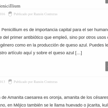
Penicillium
2016
Publicado por Ramón Contreras
 Penicillium es de importancia capital para el ser human
e del primer antibiótico que empleó, sino por otros usos 
 género como en la producción de queso azul. Puedes l
stro artículo aquí y sobre el queso azul […]
2013
Publicado por Ramón Contreras
de Amanita caesarea es oronja, amanita de los césare
no, en Méjico también se le llama huevado o jicarita, k