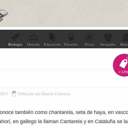
Biología
Derecho
Educación
Filosofía
Física
Geografía
Histo
CATE
 2013
Publicado por Ramón Contreras
conoce también como chantarela, seta de haya, en vasc
hori, en gallego la llaman Cantarela y en Cataluña se 