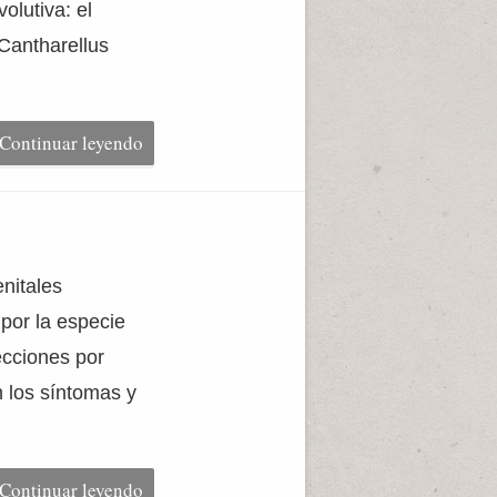
olutiva: el
 Cantharellus
Continuar leyendo
nitales
 por la especie
ecciones por
n los síntomas y
Continuar leyendo