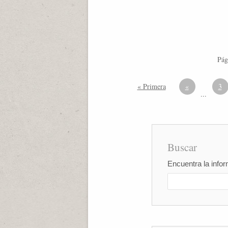
Pág
« Primera
«
3
...
Buscar
Encuentra la infor