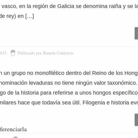
 vasco, en la región de Galicia se denomina raiña y se 
de rey) en […]
2015
Publicado por Ramón Contreras
n un grupo no monofilético dentro del Reino de los Hong
denominación levaduras no tiene ningún valor taxonómico
largo de la historia para referirse a unos hongos específi
milares hace que todavía sea útil. Filogenia e historia ev
iferenciarla