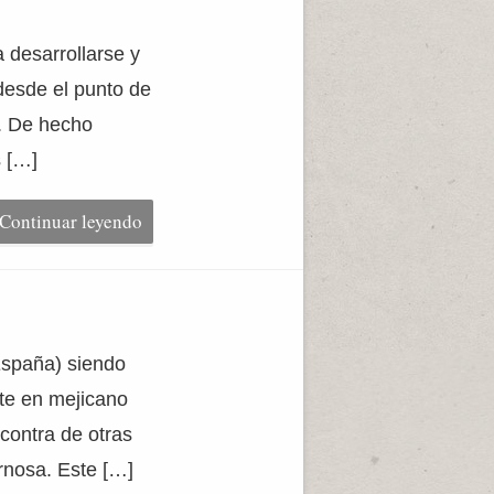
 desarrollarse y
 desde el punto de
l. De hecho
s […]
Continuar leyendo
España) siendo
te en mejicano
contra de otras
rnosa. Este […]