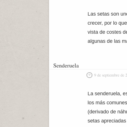
Las setas son un
crecer, por lo qu
vista de costes d
algunas de las m
Senderuela
9 de septiembre de 
La senderuela, e
los más comunes 
(derivado de náhu
setas apreciadas