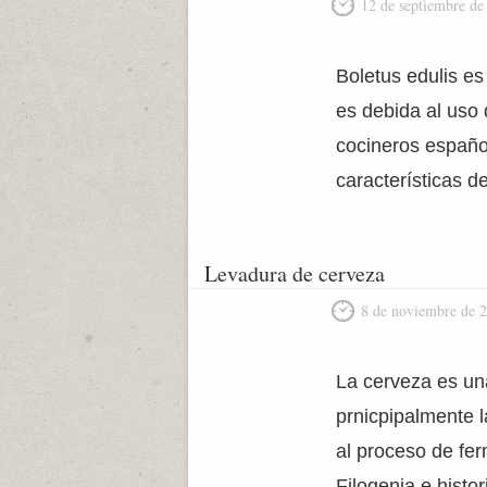
12 de septiembre de
Boletus edulis e
es debida al uso
cocineros españo
características d
Levadura de cerveza
8 de noviembre de 
La cerveza es un
prnicpipalmente 
al proceso de fe
Filogenia e histo