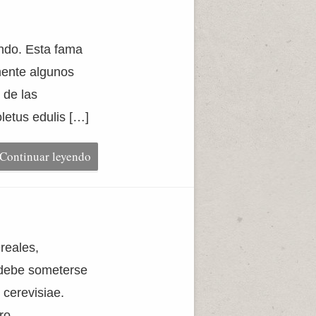
undo. Esta fama
mente algunos
 de las
letus edulis […]
Continuar leyendo
reales,
 debe someterse
cerevisiae.
ro