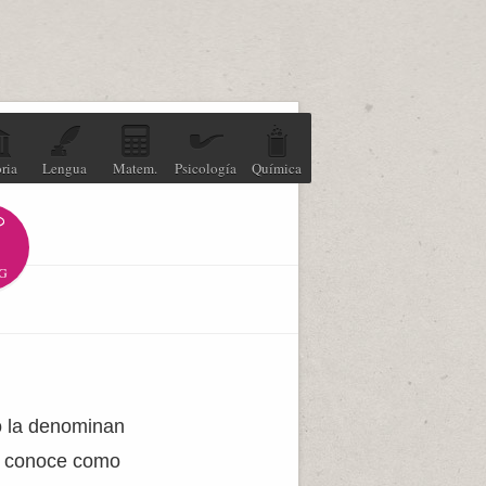
ria
Lengua
Matem.
Psicología
Química
G
o la denominan
la conoce como