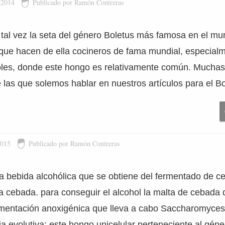
 2014
Publicado por Ramón Contreras
s tal vez la seta del género Boletus más famosa en el m
 que hacen de ella cocineros de fama mundial, especial
les, donde este hongo es relativamente común. Muchas
e las que solemos hablar en nuestros artículos para el Bo
2015
Publicado por Ramón Contreras
a bebida alcohólica que se obtiene del fermentado de ce
la cebada. para conseguir el alcohol la malta de cebada
rmentación anoxigénica que lleva a cabo Saccharomyces 
ria evolutiva: este hongo unicelular perteneciente al géne