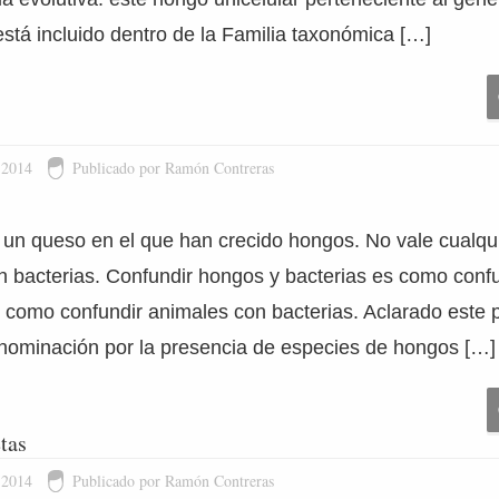
tá incluido dentro de la Familia taxonómica […]
 2014
Publicado por Ramón Contreras
s un queso en el que han crecido hongos. No vale cualqu
n bacterias. Confundir hongos y bacterias es como confu
 como confundir animales con bacterias. Aclarado este 
enominación por la presencia de especies de hongos […]
etas
 2014
Publicado por Ramón Contreras