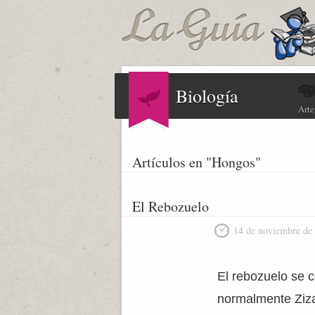
Biología
Arte
Artículos en "Hongos"
El Rebozuelo
14 de noviembre de
El rebozuelo se 
normalmente Ziza