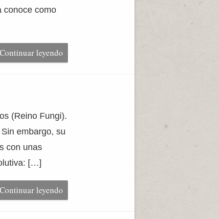
la conoce como
Continuar leyendo
os (Reino Fungi).
. Sin embargo, su
cos con unas
olutiva: […]
Continuar leyendo