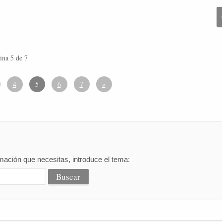
ina 5 de 7
4
5
6
7
»
mación que necesitas, introduce el tema: