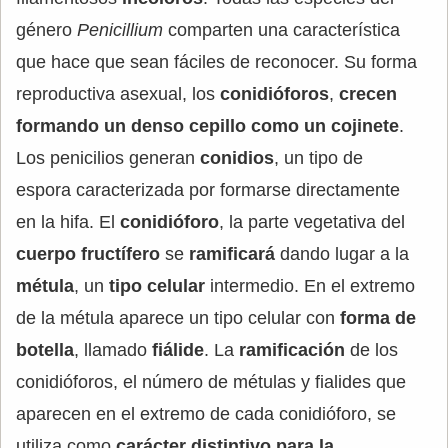
género
Penicillium
comparten una característica
que hace que sean fáciles de reconocer. Su forma
reproductiva asexual, los
conidióforos
,
crecen
formando un denso cepillo como un cojinete
.
Los penicilios generan
conidios
, un tipo de
espora caracterizada por formarse directamente
en la hifa. El
conidióforo
, la parte vegetativa del
cuerpo fructífero
se
ramificará
dando lugar a la
métula
, un
tipo celular
intermedio. En el extremo
de la métula aparece un tipo celular con
forma de
botella
, llamado
fiálide
. La
ramificación
de los
conidióforos, el número de métulas y fialides que
aparecen en el extremo de cada conidióforo, se
utiliza como
carácter distintivo para la