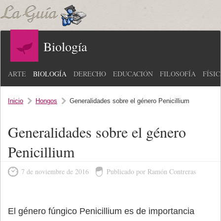
Biología
ARTE
BIOLOGÍA
DERECHO
EDUCACIÓN
FILOSOFÍA
FÍSI
Inicio
Hongos
Generalidades sobre el género Penicillium
Generalidades sobre el género
Penicillium
7 de noviembre de 2016
Publicado por Ramón Contreras
El género fúngico Penicillium es de importancia