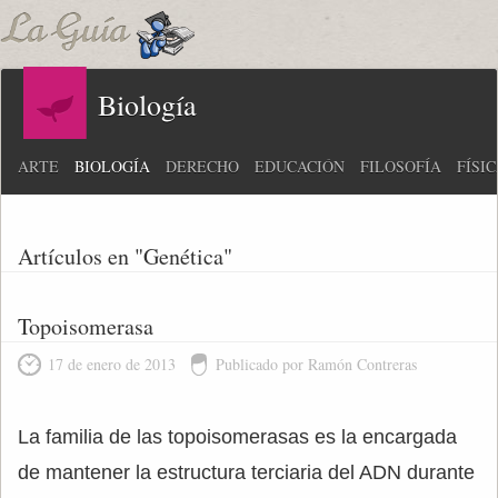
Biología
ARTE
BIOLOGÍA
DERECHO
EDUCACIÓN
FILOSOFÍA
FÍSI
Artículos en "Genética"
Topoisomerasa
17 de enero de 2013
Publicado por Ramón Contreras
La familia de las topoisomerasas es la encargada
de mantener la estructura terciaria del ADN durante