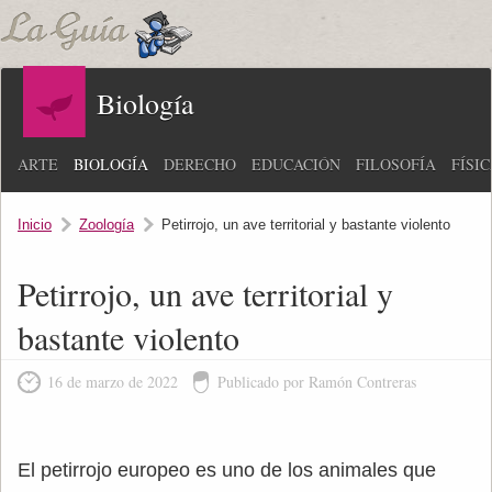
Biología
ARTE
BIOLOGÍA
DERECHO
EDUCACIÓN
FILOSOFÍA
FÍSI
Inicio
Zoología
Petirrojo, un ave territorial y bastante violento
Petirrojo, un ave territorial y
bastante violento
16 de marzo de 2022
Publicado por Ramón Contreras
El petirrojo europeo es uno de los animales que