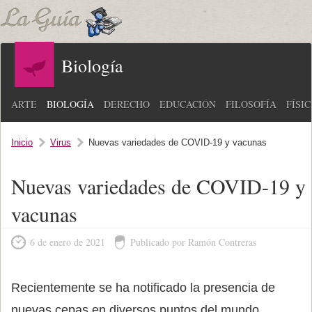
Biología
ARTE
BIOLOGÍA
DERECHO
EDUCACIÓN
FILOSOFÍA
FÍSI
Inicio
Virus
Nuevas variedades de COVID-19 y vacunas
Nuevas variedades de COVID-19 y
vacunas
6 de enero de 2021
Publicado por Ramón Contreras
Recientemente se ha notificado la presencia de
nuevas cepas en diversos puntos del mundo.