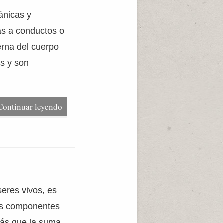
ánicas y
as a conductos o
terna del cuerpo
as y son
Continuar leyendo
eres vivos, es
yos componentes
más que la suma