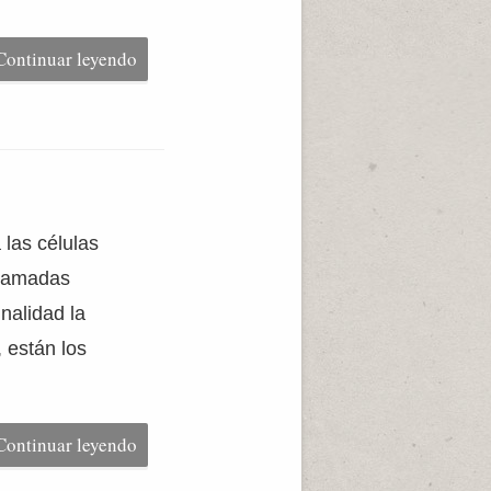
Continuar leyendo
 las células
llamadas
nalidad la
, están los
Continuar leyendo