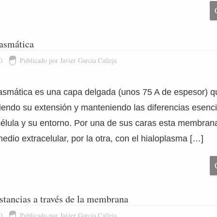
asmática
0
Publicado por Javier García Calleja
smática es una capa delgada (unos 75 A de espesor) q
niendo su extensión y manteniendo las diferencias esenci
célula y su entorno. Por una de sus caras esta membran
edio extracelular, por la otra, con el hialoplasma […]
stancias a través de la membrana
0
Publicado por Javier García Calleja