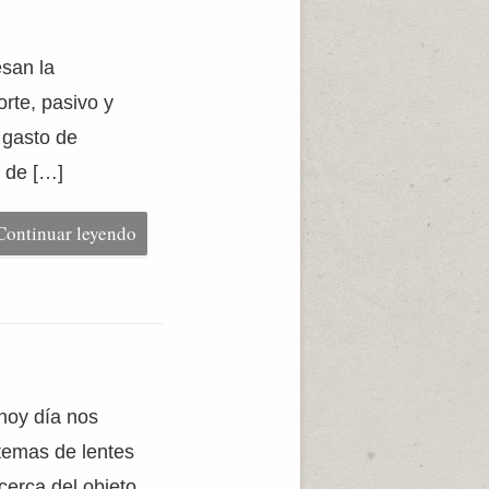
esan la
rte, pasivo y
 gasto de
r de […]
Continuar leyendo
hoy día nos
temas de lentes
cerca del objeto