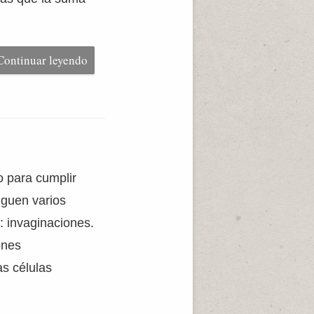
Continuar leyendo
o para cumplir
nguen varios
l: invaginaciones.
ones
as células