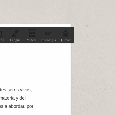
ria
Lengua
Matem.
Psicología
Química
es seres vivos,
materia y del
os a abordar, por