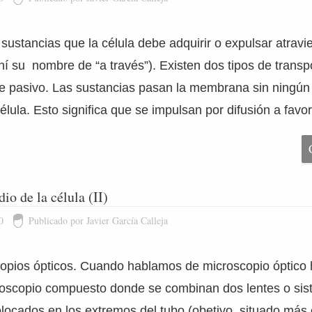
sustancias que la célula debe adquirir o expulsar atravi
 su nombre de “a través”). Existen dos tipos de transpo
te pasivo. Las sustancias pasan la membrana sin ningún
élula. Esto significa que se impulsan por difusión a favo
io de la célula (II)
0
Publicado por Javier García Calleja
opios ópticos. Cuando hablamos de microscopio óptico 
roscopio compuesto donde se combinan dos lentes o sis
locados en los extremos del tubo (obetivo, situado más 