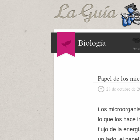
Biología
Arte
Papel de los mic
28 de octubre de 2
Los microorganis
lo que los hace i
flujo de la ener
un lado, el papel