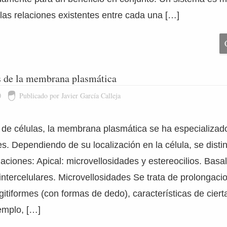
 las relaciones existentes entre cada una […]
s de la membrana plasmática
0
Publicado por Javier García Calleja
 de células, la membrana plasmática se ha especializad
es. Dependiendo de su localización en la célula, se disti
iaciones: Apical: microvellosidades y estereocilios. Basa
 intercelulares. Microvellosidades Se trata de prolongaci
tiformes (con formas de dedo), características de ciert
emplo, […]