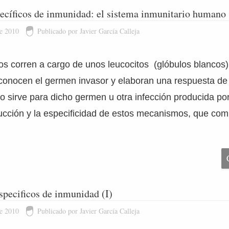
cíficos de inmunidad: el sistema inmunitario humano
de 2010
Publicado por Javier García Calleja
 corren a cargo de unos leucocitos (glóbulos blancos) 
reconocen el germen invasor y elaboran una respuesta de
o sirve para dicho germen u otra infección producida po
nducción y la especificidad de estos mecanismos, que c
pecificos de inmunidad (I)
de 2010
Publicado por Javier García Calleja