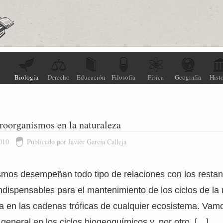
Biología
Derecho
Educación
Filosofía
Física
Geografía
Histo
roorganismos en la naturaleza
010
Publicado por Javier García Calleja
mos desempeñan todo tipo de relaciones con los restant
ndispensables para el mantenimiento de los ciclos de la 
gía en las cadenas tróficas de cualquier ecosistema. Vam
 general en los ciclos biogeoquímicos y, por otro, […]