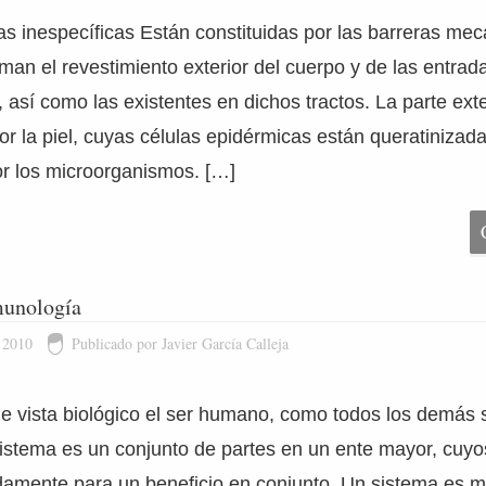
s inespecíficas Están constituidas por las barreras mec
man el revestimiento exterior del cuerpo y de las entrad
s, así como las existentes en dichos tractos. La parte ex
or la piel, cuyas células epidérmicas están queratinizad
r los microorganismos. […]
munología
 2010
Publicado por Javier García Calleja
e vista biológico el ser humano, como todos los demás s
sistema es un conjunto de partes en un ente mayor, cu
damente para un beneficio en conjunto. Un sistema es 