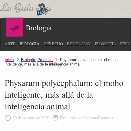
Biología
ARTE
BIOLOGÍA
DERECHO
EDUCACIÓN
FILOSOFÍA
FÍSI
Inicio
Etología
,
Protistas
Physarum polycephalum: el moho
inteligente, más allá de la inteligencia animal
Physarum polycephalum: el moho
inteligente, más allá de la
inteligencia animal
30 de octubre de 2020
Publicado por Ramón Contreras