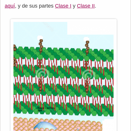
aquí
, y de sus partes
Clase I
y
Clase II
.