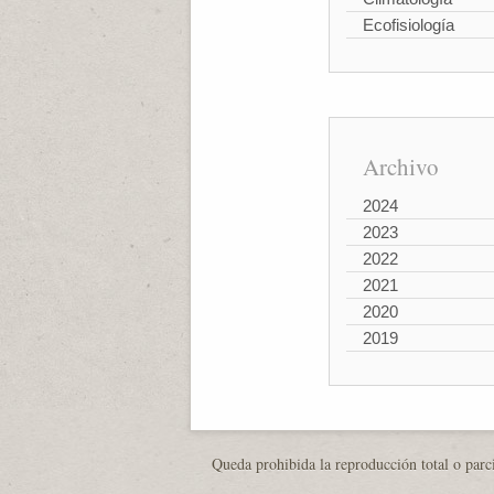
Ecofisiología
Archivo
2024
2023
2022
2021
2020
2019
Queda prohibida la reproducción total o parci