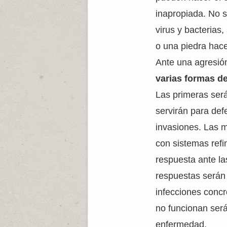
inapropiada. No 
virus y bacterias,
o una piedra hace
Ante una agresió
varias formas d
Las primeras ser
servirán para def
invasiones. Las
con sistemas ref
respuesta ante la
respuestas serán 
infecciones conc
no funcionan se
enfermedad.