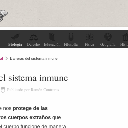
Biología
Derecho
Educación
Filosofía
Física
Geografía
Histo
al
Barreras del sistema inmune
el sistema inmune
Publicado por Ramón Contreras
ne nos
protege de las
tros cuerpos extraños
que
el cuerpo funcione de manera