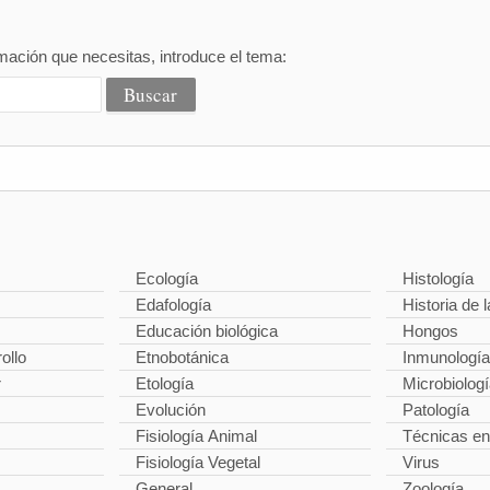
mación que necesitas, introduce el tema:
Ecología
Histología
Edafología
Historia de l
Educación biológica
Hongos
ollo
Etnobotánica
Inmunología
r
Etología
Microbiolog
Evolución
Patología
Fisiología Animal
Técnicas en
Fisiología Vegetal
Virus
General
Zoología