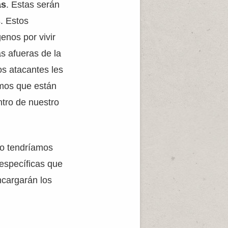
as
. Estas serán
s
. Estos
enos por vivir
as afueras de la
os atacantes les
smos que están
ntro de nuestro
no tendríamos
específicas que
ncargarán los