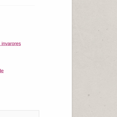
 invarores
de