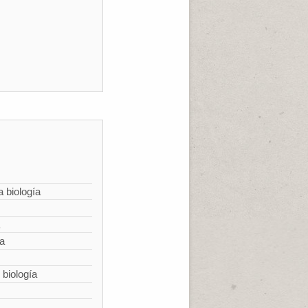
a biología
ía
 biología