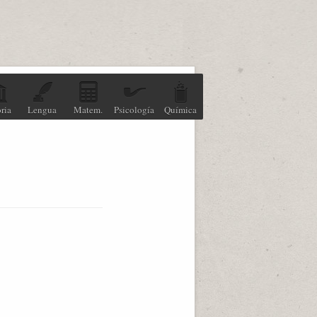
ria
Lengua
Matem.
Psicología
Química