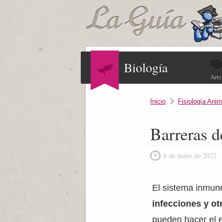
Biología
Arte
Inicio
Fisiología Anim
Barreras d
6 de mayo de 2022
El sistema inmu
infecciones y o
pueden hacer el 