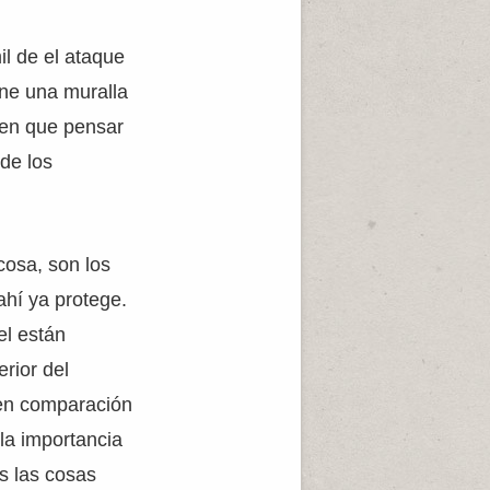
il de el ataque
ene una muralla
enen que pensar
de los
cosa, son los
ahí ya protege.
el están
rior del
a en comparación
 la importancia
as las cosas