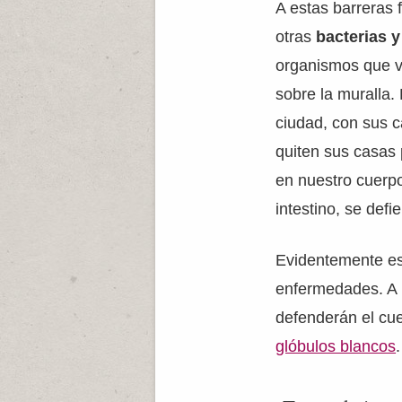
A estas barreras 
otras
bacterias 
organismos que vi
sobre la muralla. 
ciudad, con sus c
quiten sus casas 
en nuestro cuerpo
intestino, se def
Evidentemente est
enfermedades. A p
defenderán el cue
glóbulos blancos
.