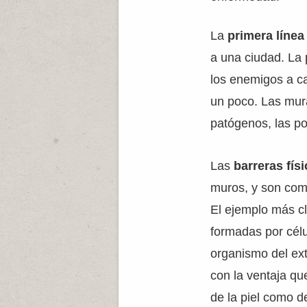
La
primera línea
a una ciudad. La 
los enemigos a ca
un poco. Las mura
patógenos, las po
Las
barreras fís
muros, y son co
El ejemplo más c
formadas por célu
organismo del ext
con la ventaja que
de la piel como d