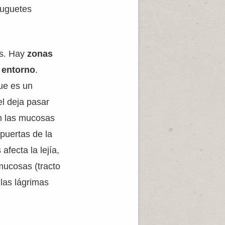
juguetes
os. Hay
zonas
l entorno
.
que es un
el deja pasar
en las mucosas
 puertas de la
afecta la lejía,
mucosas (tracto
 las lágrimas