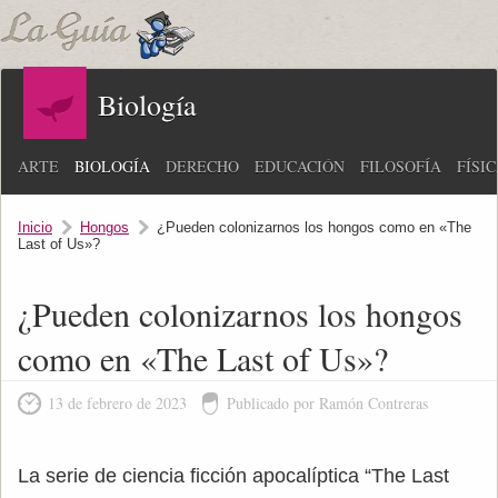
Biología
ARTE
BIOLOGÍA
DERECHO
EDUCACIÓN
FILOSOFÍA
FÍSI
Inicio
Hongos
¿Pueden colonizarnos los hongos como en «The
Last of Us»?
¿Pueden colonizarnos los hongos
como en «The Last of Us»?
13 de febrero de 2023
Publicado por Ramón Contreras
La serie de ciencia ficción apocalíptica “The Last