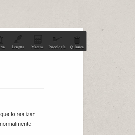
ria
Lengua
Matem.
Psicología
Química
que lo realizan
(normalmente