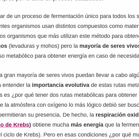
r de un proceso de fermentación único para todos los s
entes organismos usan distintos compuestos como mater
Los organismos que más utilizan este método para obten
gos
(levaduras y mohos) pero la
mayoría de seres viv
urso metabólico para obtener energía en caso de necesid
a gran mayoría de seres vivos puedan llevar a cabo algú
a entender la
importancia evolutiva
de estas rutas meta
s es ¿por qué tener dos rutas metabólicas para obtener
e la atmósfera con oxígeno lo más lógico debió ser bus
permitieran su presencia. De hecho, la
respiración oxid
lo de Krebs
)
obtiene mucha
más energía
que la fermen
el ciclo de Krebs). Pero en esas condiciones ¿por qué m