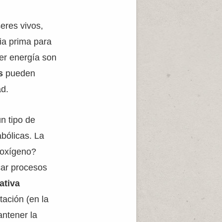
eres vivos,
ia prima para
er energía son
os
pueden
ad.
n tipo de
bólicas. La
 oxígeno?
car procesos
ativa
tación (en la
antener la