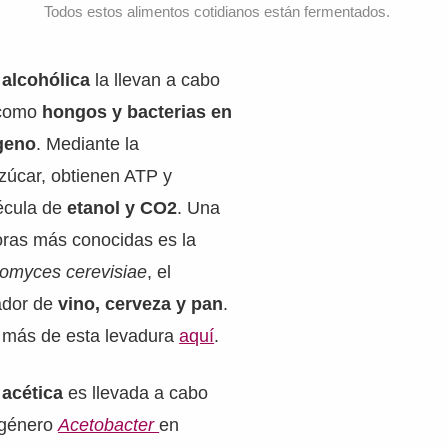
Todos estos alimentos cotidianos están fermentados.
 alcohólica
la llevan a cabo
como
hongos y bacterias en
geno
. Mediante la
zúcar, obtienen ATP y
écula de
etanol y CO2
. Una
oras más conocidas es la
omyces cerevisiae
, el
tador de
vino, cerveza y pan
.
 más de esta levadura
aquí
.
 acética
es llevada a cabo
l género
Acetobacter
en