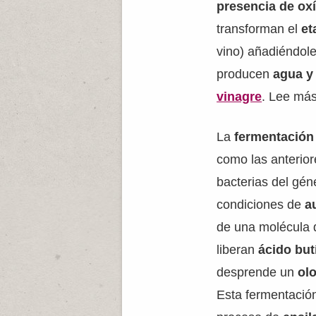
presencia de ox
transforman el
et
vino) añadiéndole
producen
agua y
vinagre
. Lee más
La
fermentación
como las anterior
bacterias del gé
condiciones de
a
de una molécula
liberan
ácido but
desprende un
ol
Esta fermentació