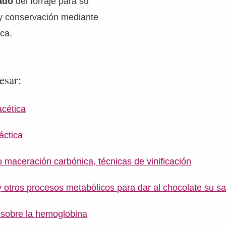
lado
del forraje para su
y conservación mediante
ica.
esar:
cética
áctica
 maceración carbónica, técnicas de vinificación
 otros procesos metabólicos para dar al chocolate su s
 sobre la hemoglobina