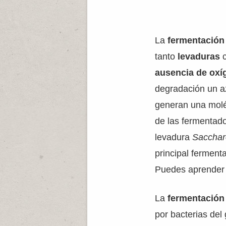
La
fermentación
tanto
levaduras
ausencia de oxí
degradación un a
generan una mol
de las fermentad
levadura
Sacchar
principal fermen
Puedes aprender
La
fermentación
por bacterias de