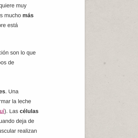
quiere muy
 es mucho
más
pre está
ión son lo que
pos de
es
. Una
rmar la leche
uí
). Las
células
 cuando deja de
scular realizan