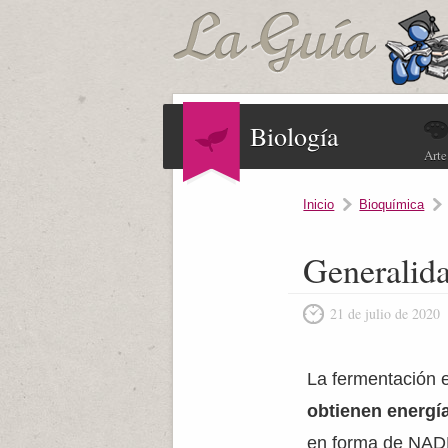
Biología
Arte
Inicio
Bioquímica
Generalida
21 de julio de 2020
La fermentación e
obtienen energí
en forma de NADH