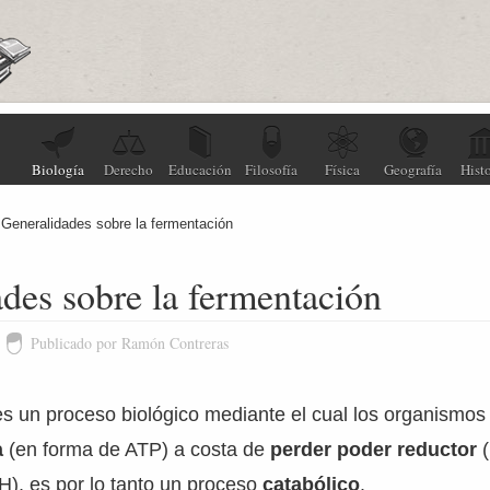
Biología
Derecho
Educación
Filosofía
Física
Geografía
Histo
Generalidades sobre la fermentación
des sobre la fermentación
Publicado por Ramón Contreras
s un proceso biológico mediante el cual los organismos 
a
(en forma de ATP) a costa de
perder poder reductor
), es por lo tanto un proceso
catabólico
.