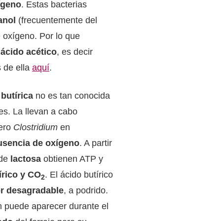
ígeno
. Estas bacterias
anol
(frecuentemente del
 oxígeno. Por lo que
 ácido acético
, es decir
 de ella
aquí
.
 butírica
no es tan conocida
es. La llevan a cabo
nero
Clostridium
en
usencia de oxígeno
. A partir
 de
lactosa
obtienen ATP y
írico y CO
. El ácido butírico
2
or desagradable
, a podrido.
n puede aparecer durante el