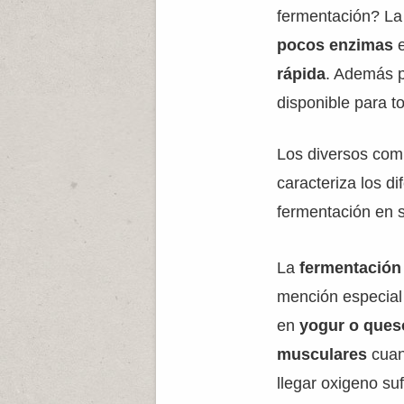
fermentación? L
pocos enzimas
rápida
. Además p
disponible para to
Los diversos com
caracteriza los d
fermentación en 
La
fermentación 
mención especial 
en
yogur o que
musculares
cuan
llegar oxigeno su