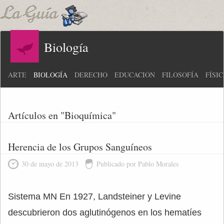
Biología
ARTE
BIOLOGÍA
DERECHO
EDUCACIÓN
FILOSOFÍA
FÍSI
Artículos en "Bioquímica"
Herencia de los Grupos Sanguíneos
30 de mayo de 2013
Publicado por Pablo Morales
Sistema MN En 1927, Landsteiner y Levine
descubrieron dos aglutinógenos en los hematíes