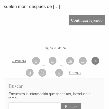
suelen morir después de […]
Continuar leyendo
Página 20 de 24
« Primera
«
10
18
19
20
...
...
21
22
»
Última »
...
Buscar
Encuentra la información que necesitas, introduce el
tema: