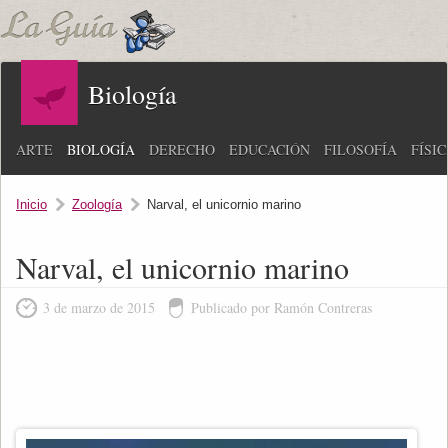
Biología
ARTE
BIOLOGÍA
DERECHO
EDUCACIÓN
FILOSOFÍA
FÍSI
Inicio
Zoología
Narval, el unicornio marino
Narval, el unicornio marino
3 de marzo de 2015
Publicado por Ramón Contreras