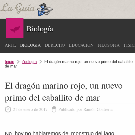
Biología
ARTE
BIOLOGÍA
DERECHO
EDUCACIÓN
FILOSOFÍA
FÍSI
Inicio
Zoología
El dragón marino rojo, un nuevo primo del caballito
de mar
El dragón marino rojo, un nuevo
primo del caballito de mar
21 de enero de 2017
Publicado por Ramón Contreras
No, hoy no hablaremos del monstruo del lago