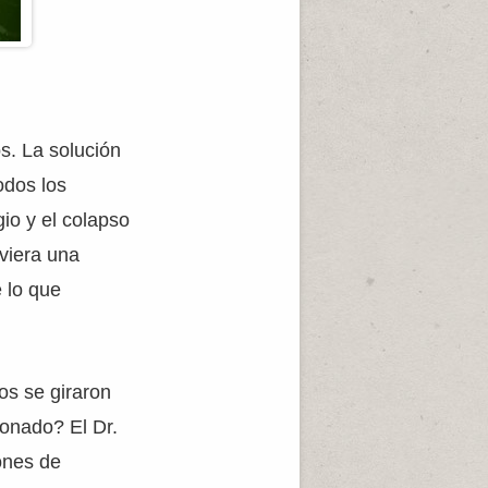
s. La solución
odos los
gio y el colapso
uviera una
 lo que
os se giraron
ionado? El Dr.
ones de