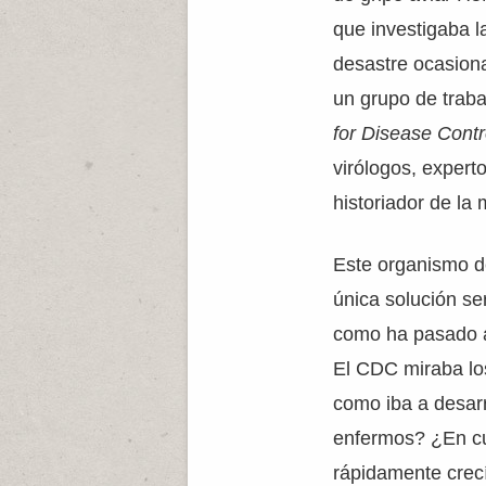
que investigaba 
desastre ocasion
un grupo de traba
for Disease Contr
virólogos, expert
historiador de la 
Este organismo d
única solución se
como ha pasado ah
El CDC miraba l
como iba a desar
enfermos? ¿En cu
rápidamente crecí