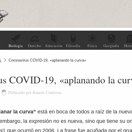
Biología
Derecho
Educación
Filosofía
Física
Geografía
Histo
s
Coronavirus COVID-19, «aplanando la curva»
us COVID-19, «aplanando la cur
Publicado por Ramón Contreras
lanar la curva”
está en boca de todos a raíz de la nue
 embargo, la expresión no es nueva, sino que tiene su or
N1 que ocurrió en 2006. La frase fue acuñada por el gru