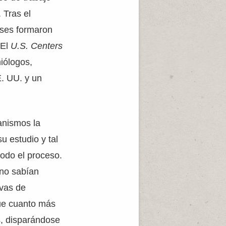
 Tras el
nses formaron
 El
U.S. Centers
iólogos,
E. UU. y un
anismos la
u estudio y tal
todo el proceso.
 no sabían
rvas de
que cuanto más
s, disparándose