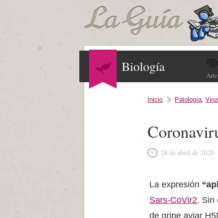
Biología
Arte
Inicio
Patología
,
Viru
Coronavir
28 de abril de 2020
La expresión
“ap
Sars-CoVir2
. Sin
de gripe aviar H5