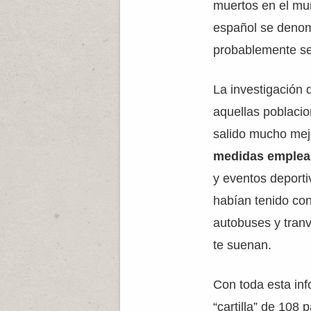
muertos en el mun
español se denom
probablemente se
La investigación
aquellas poblaci
salido mucho mejo
medidas emple
y eventos deporti
habían tenido con
autobuses y tranv
te suenan.
Con toda esta in
“cartilla” de 10