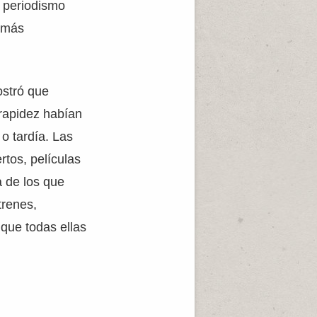
l periodismo
 más
stró que
rapidez habían
o tardía. Las
rtos, películas
a de los que
trenes,
que todas ellas