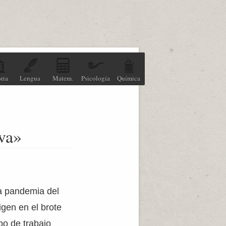
ria
Lengua
Matem.
Psicología
Química
va»
va pandemia del
igen en el brote
po de trabajo