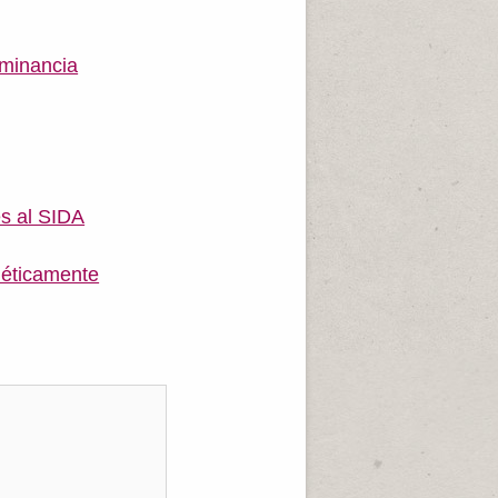
ominancia
es al SIDA
néticamente