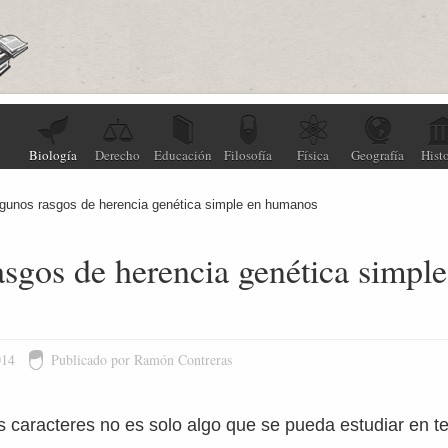
Biología
Derecho
Educación
Filosofía
Física
Geografía
Histo
gunos rasgos de herencia genética simple en humanos
sgos de herencia genética simple
014
Publicado por Ramón Contreras
s caracteres no es solo algo que se pueda estudiar en t