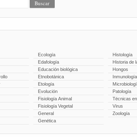
Ecología
Histología
Edafología
Historia de l
Educación biológica
Hongos
ollo
Etnobotánica
Inmunología
r
Etología
Microbiolog
Evolución
Patología
Fisiología Animal
Técnicas en
Fisiología Vegetal
Virus
General
Zoología
Genética