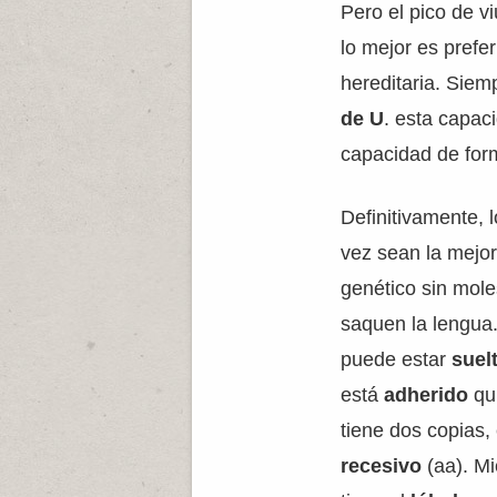
Pero el pico de v
lo mejor es prefer
hereditaria. Siem
de U
. esta capac
capacidad de for
Definitivamente, 
vez sean la mejo
genético sin mole
saquen la lengua.
puede estar
suel
está
adherido
qu
tiene dos copias,
recesivo
(aa). M