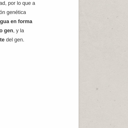
ad, por lo que a
ión genética
ngua en forma
o gen
, y la
te
del gen.