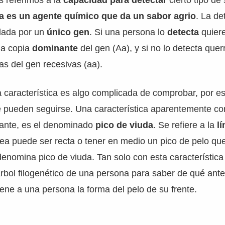
s referimos a la
capacidad para detectar
cierto tipo de
da es un agente químico que da un sabor agrio
. La de
olada por un
único gen
. Si una persona lo
detecta
quier
na copia
dominante
del gen (Aa), y si no lo detecta quer
ias del gen recesivas (aa).
a característica es algo complicada de comprobar, por 
 pueden seguirse. Una característica aparentemente co
ante, es el denominado
pico de viuda
. Se refiere a la
l
ínea puede ser recta o tener en medio un pico de pelo qu
 denomina pico de viuda. Tan solo con esta característic
árbol filogenético de una persona para saber de qué ant
ene a una persona la forma del pelo de su frente.