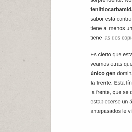
sorprendente. No
feniltiocarbami
sabor está contr
tiene al menos u
tiene las dos cop
Es cierto que est
veamos otras que
único gen
domin
la frente
. Esta l
la frente, que se
establecerse un 
antepasados le vi