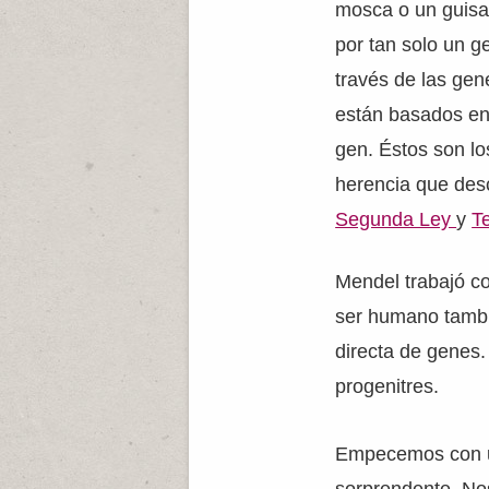
mosca o un guisan
por tan solo un g
través de las gen
están basados en 
gen. Éstos son lo
herencia que desc
Segunda Ley
y
T
Mendel trabajó c
ser humano tambié
directa de genes.
progenitres.
Empecemos con un