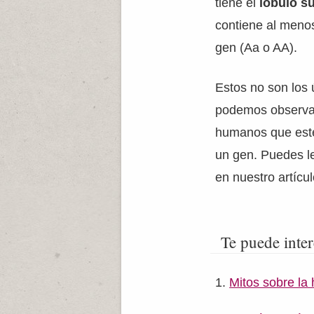
tiene el
lóbulo s
contiene al meno
gen (Aa o AA).
Estos no son los 
podemos observar
humanos que esté
un gen. Puedes l
en nuestro artícu
Te puede inter
Mitos sobre la