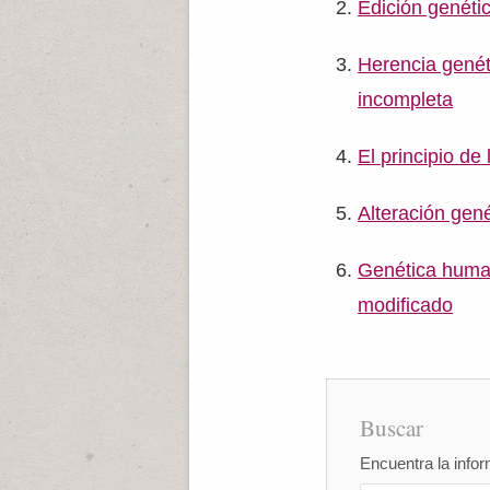
Edición genét
Herencia genét
incompleta
El principio d
Alteración gen
Genética huma
modificado
Buscar
Encuentra la infor