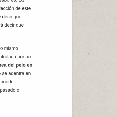
 sabores. La
tección de este
e decir que
rá decir que
eso mismo
ntrolada por un
ínea del pelo en
e se adentra en
a puede
epasado o