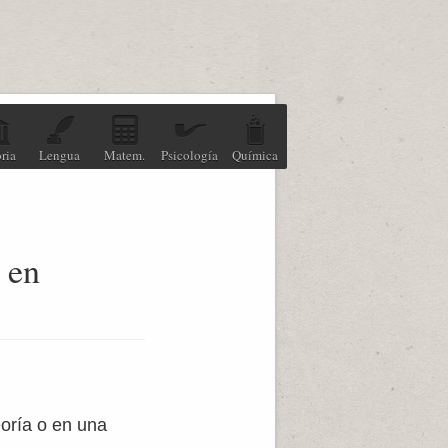
ria
Lengua
Matem.
Psicología
Química
 en
eoría o en una