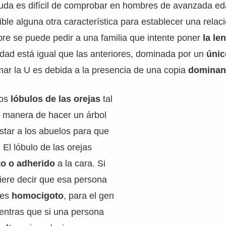
iuda es difícil de comprobar en hombres de avanzada ed
ible alguna otra característica para establecer una relac
pre se puede pedir a una familia que intente poner
la le
idad está igual que las anteriores, dominada por un
únic
mar la U es debida a la presencia de una copia
dominan
los
lóbulos de las orejas
tal
r manera de hacer un árbol
star a los abuelos para que
 El lóbulo de las orejas
to o adherido
a la cara. Si
iere decir que esa persona
 es
homocigoto
, para el gen
ientras que si una persona