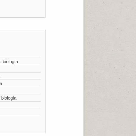
a biología
ía
 biología