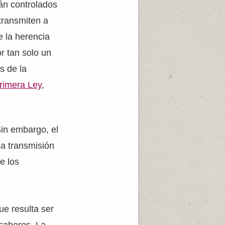
án controlados
transmiten a
e la herencia
r tan solo un
s de la
rimera Ley
,
Sin embargo, el
la transmisión
e los
e resulta ser