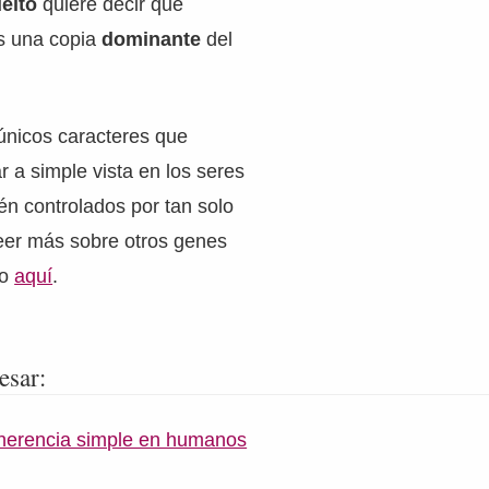
uelto
quiere decir que
s una copia
dominante
del
únicos caracteres que
 a simple vista en los seres
n controlados por tan solo
eer más sobre otros genes
lo
aquí
.
esar:
 herencia simple en humanos