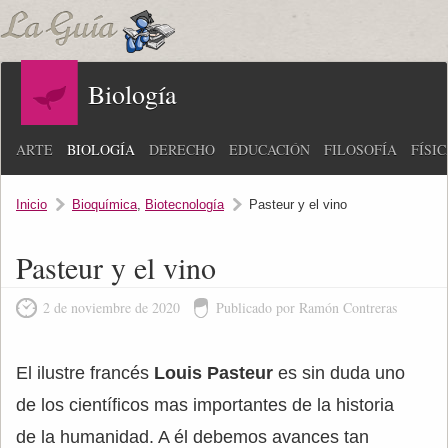
Biología
ARTE
BIOLOGÍA
DERECHO
EDUCACIÓN
FILOSOFÍA
FÍSI
Inicio
Bioquímica
,
Biotecnología
Pasteur y el vino
Pasteur y el vino
2 de noviembre de 2020
Publicado por Ramón Contreras
El ilustre francés
Louis Pasteur
es sin duda uno
de los científicos mas importantes de la historia
de la humanidad. A él debemos avances tan