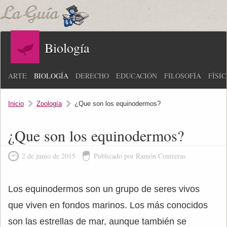
Biología
ARTE
BIOLOGÍA
DERECHO
EDUCACIÓN
FILOSOFÍA
FÍSI
Inicio
Zoología
¿Que son los equinodermos?
¿Que son los equinodermos?
2 de junio de 2015
Publicado por Ramón Contreras
Los equinodermos son un grupo de seres vivos
que viven en fondos marinos. Los más conocidos
son las estrellas de mar, aunque también se