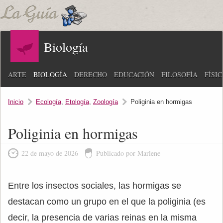
Biología
ARTE
BIOLOGÍA
DERECHO
EDUCACIÓN
FILOSOFÍA
FÍSI
Inicio
Ecología
,
Etología
,
Zoología
Poliginia en hormigas
Poliginia en hormigas
22 de mayo de 2026
Publicado por Marlene
Entre los insectos sociales, las hormigas se
destacan como un grupo en el que la poliginia (es
decir, la presencia de varias reinas en la misma