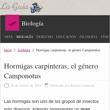
Biología
ARTE
BIOLOGÍA
DERECHO
EDUCACIÓN
FILOSOFÍA
FÍSI
Inicio
Zoología
Hormigas carpinteras, el género Camponotus
Hormigas carpinteras, el género
Camponotus
26 de febrero de 2014
Publicado por Ramón Contreras
Las hormigas son uno de los grupos de insectos
más diversos. Además representan un
gran