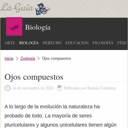
Biología
ARTE
BIOLOGÍA
DERECHO
EDUCACIÓN
FILOSOFÍA
FÍSI
Inicio
Zoología
Ojos compuestos
Ojos compuestos
14 de noviembre de 2024
Publicado por Ramón Contreras
A lo largo de la evolución la naturaleza ha
probado de todo. La mayoría de seres
pluricelulares y algunos unicelulares tienen algún