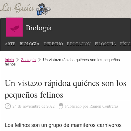
Biología
ARTE
BIOLOGÍA
DERECHO
EDUCACIÓN
FILOSOFÍA
FÍSI
Inicio
Zoología
Un vistazo rápidoa quiénes son los pequeños
felinos
Un vistazo rápidoa quiénes son los
pequeños felinos
24 de noviembre de 2022
Publicado por Ramón Contreras
Los felinos son un grupo de mamíferos carnívoros