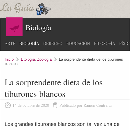
Biología
ARTE
BIOLOGÍA
DERECHO
EDUCACIÓN
FILOSOFÍA
FÍSI
Inicio
Etología
,
Zoología
La sorprendente dieta de los tiburones
blancos
La sorprendente dieta de los
tiburones blancos
14 de octubre de 2020
Publicado por Ramón Contreras
Los grandes tiburones blancos son tal vez una de