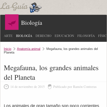
Biología
ARTE
BIOLOGÍA
DERECHO
EDUCACIÓN
FILOSOFÍA
FÍSI
Inicio
Anatomía animal
Megafauna, los grandes animales del
Planeta
Megafauna, los grandes animales
del Planeta
14 de noviembre de 2015
Publicado por Ramón Contreras
Los animales de gran tamaño son poco corrientes