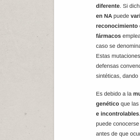
diferente
. Si dic
en NA
puede
var
reconocimiento
fármacos
emplea
caso se denomi
Estas mutaciones
defensas convenci
sintéticas, dando
Es debido a la
mu
genético
que la
e incontrolables
puede conocerse 
antes de que ocu