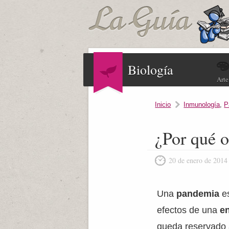
Biología
Arte
Inicio
Inmunología
,
P
¿Por qué o
20 de enero de 2014
Una
pandemia
e
efectos de una
e
queda reservado 