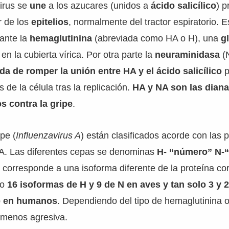
virus se
une
a los azucares (unidos a
ácido salicílico
) p
 de los
epitelios
, normalmente del tractor espiratorio. E
iante la
hemaglutinina
(abreviada como HA o H), una
g
n la cubierta vírica. Por otra parte la
neuraminidasa
(
a de romper la unión entre HA y el ácido salicílico
p
s de la célula tras la replicación.
HA y NA son las diana
s contra la gripe
.
ipe (
Influenzavirus A
) están clasificados acorde con las 
NA. Las diferentes cepas se denominas
H- “número” N-
corresponde a una isoforma diferente de la proteína co
do
16 isoformas de H y 9 de N en aves y tan solo 3 y 
e en humanos
. Dependiendo del tipo de hemaglutinina 
 menos agresiva.