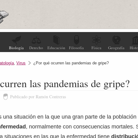
Biología
Derecho
Educación
Filosofía
Física
Geografía
Histo
atología
,
Virus
¿Por qué ocurren las pandemias de gripe?
curren las pandemias de gripe?
Publicado por Ramón Contreras
s una situación en la que una gran parte de la población 
nfermedad
, normalmente con consecuencias mortales. 
a situaciones en las que la enfermedad tiene
distribuc