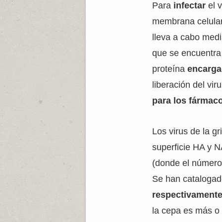
Para
infectar
el 
membrana celular
lleva a cabo med
que se encuentra e
proteína
encargad
liberación del viru
para los fármaco
Los virus de la gr
superficie HA y 
(donde el número 
Se han cataloga
respectivament
la cepa es más o