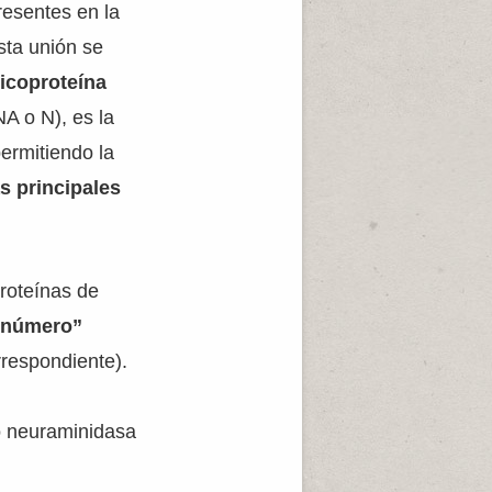
resentes en la
sta unión se
licoproteína
NA o N), es la
ermitiendo la
s principales
proteínas de
“número”
rrespondiente).
2
o neuraminidasa