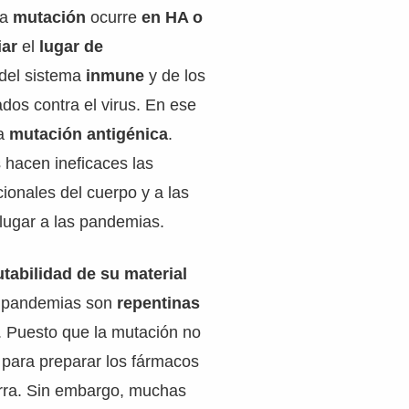
ha
mutación
ocurre
en HA o
iar
el
lugar de
del sistema
inmune
y de los
dos contra el virus. En ese
na
mutación antigénica
.
 hacen ineficaces las
onales del cuerpo y a las
 lugar a las pandemias.
tabilidad de su material
s pandemias son
repentinas
. Puesto que la mutación no
para preparar los fármacos
rra. Sin embargo, muchas