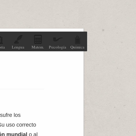
ria
Lengua
Matem.
Psicología
Química
sufre los
Su uso correcto
ión mundial
o al