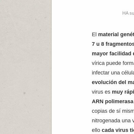
HA su
El
material gené
7 u 8 fragmento
mayor facilidad
vírica puede forma
infectar una célul
evolución del m
virus es
muy ráp
ARN polimerasa
copias de sí mis
nitrogenada una 
ello
cada virus t