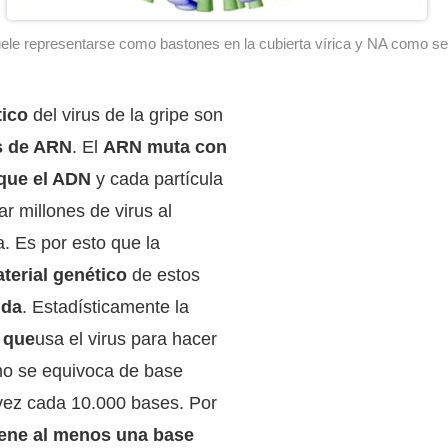
ele representarse como bastones en la cubierta vírica y NA como se
tico
del virus de la gripe son
s de ARN
. El
ARN muta con
 que el ADN
y cada partícula
r millones de virus al
a. Es por esto que la
aterial genético
de estos
ida
. Estadísticamente la
 que
usa el virus para hacer
mo se equivoca de base
vez cada 10.000 bases. Por
iene al menos una base