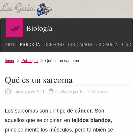
Biología
ARTE
BIOLOGÍA
DERECHO
EDUCACIÓN
FILOSOFÍA
FÍSI
Inicio
Patología
Qué es un sarcoma
Qué es un sarcoma
4 de mayo de 2021
Publicado por Ramón Contreras
Los sarcomas son un tipo de
cáncer
. Son
aquellos que se originan en
tejidos blandos
,
principalmente los músculos, pero también se