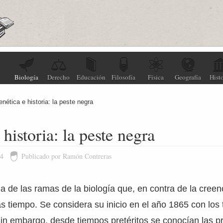
Biología
Derecho
Educación
Filosofía
Física
Geografía
Histo
nética e historia: la peste negra
historia: la peste negra
24
Publicado por Ramón Contreras
a de las ramas de la biología que, en contra de la creen
 tiempo. Se considera su inicio en el año 1865 con los 
in embargo, desde tiempos pretéritos se conocían las p