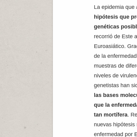
La epidemia que
hipótesis que p
genéticas posib
recorrió de Este 
Euroasiático. Gra
de la enfermedad
muestras de difer
niveles de virule
genetistas han s
las bases molecu
que la enfermed
tan mortífera
. R
nuevas hipótesis 
enfermedad por Eu