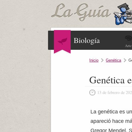
Biología
Arte
Inicio
Genética
Ge
Genética e 
13 de febrero de 20
La genética es un
apareció hace más
Gregor Mendel. S