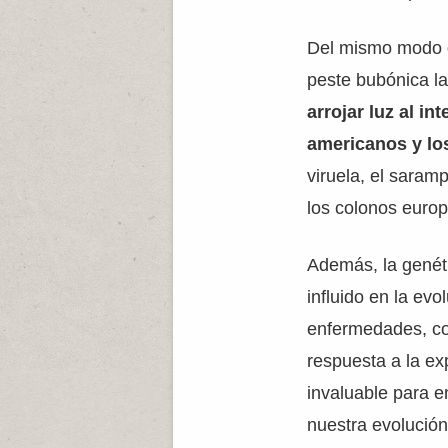
Del mismo modo q
peste bubónica l
arrojar luz al i
americanos y lo
viruela, el saram
los colonos europe
Además, la genét
influido en la ev
enfermedades, com
respuesta a la ex
invaluable para 
nuestra evolución 