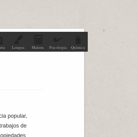
ria
Lengua
Matem.
Psicología
Química
cia popular,
trabajos de
ropiedades