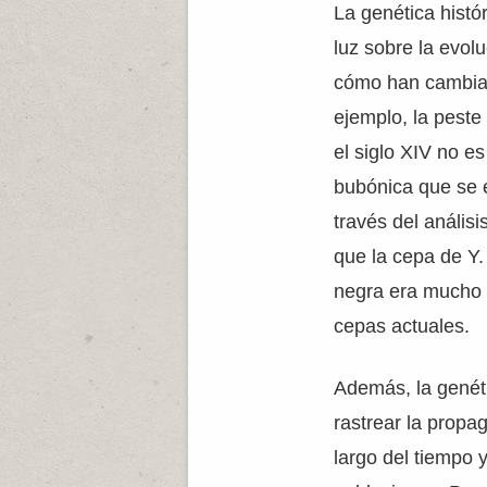
La genética histó
luz sobre la evol
cómo han cambiad
ejemplo, la pest
el siglo XIV no e
bubónica que se e
través del anális
que la cepa de Y.
negra era mucho m
cepas actuales.
Además, la genét
rastrear la propa
largo del tiempo y