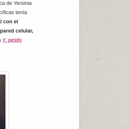
ca de Yersinia
íficas tenía
 con el
pared celular,
 a
Y. pestis