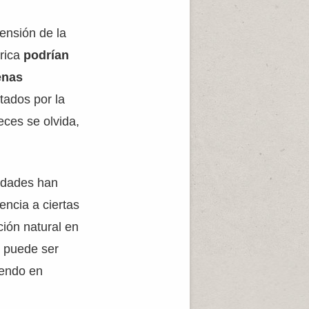
ensión de la
érica
podrían
enas
tados por la
eces se olvida,
edades han
encia a ciertas
ión natural en
n puede ser
yendo en