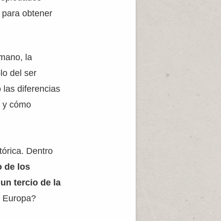
s para obtener
mano, la
o del ser
 las diferencias
s y cómo
órica. Dentro
o de los
un tercio de la
n Europa?