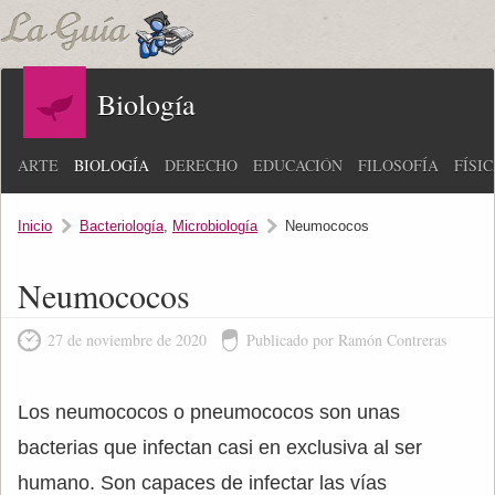
Biología
ARTE
BIOLOGÍA
DERECHO
EDUCACIÓN
FILOSOFÍA
FÍSI
Inicio
Bacteriología
,
Microbiología
Neumococos
Neumococos
27 de noviembre de 2020
Publicado por Ramón Contreras
Los neumococos o pneumococos son unas
bacterias que infectan casi en exclusiva al ser
humano. Son capaces de infectar las vías