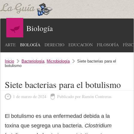
Biología
ARTE
BIOLOGÍA
DERECHO
EDUCACIÓN
FILOSOFÍA
FÍSI
Inicio
Bacteriología
,
Microbiología
Siete bacterias para el
botulismo
Siete bacterias para el botulismo
1 de marzo de 2024
Publicado por Ramón Contreras
El botulismo es una enfermedad debida a la
toxina que segrega una bacteria.
Clostridium