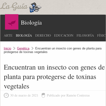
Biología
ARTE
BIOLOGÍA
DERECHO
EDUCACIÓN
FILOSOFÍA
FÍSI
Inicio
Genética
Encuentran un insecto con genes de planta para
protegerse de toxinas vegetales
Encuentran un insecto con genes de
planta para protegerse de toxinas
vegetales
30 de marzo de 2021
Publicado por Ramón Contreras