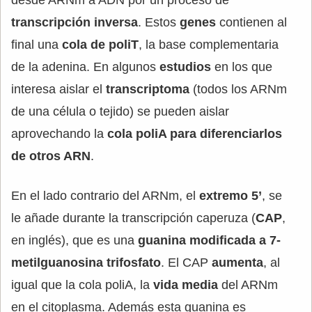
desde ARNm a ADN por un proceso de
transcripción inversa
. Estos
genes
contienen al
final una
cola de poliT
, la base complementaria
de la adenina. En algunos
estudios
en los que
interesa aislar el
transcriptoma
(todos los ARNm
de una célula o tejido) se pueden aislar
aprovechando la
cola poliA para diferenciarlos
de otros ARN
.
En el lado contrario del ARNm, el
extremo 5’
, se
le añade durante la transcripción caperuza (
CAP
,
en inglés), que es una
guanina modificada a 7-
metilguanosina trifosfato
. El CAP
aumenta
, al
igual que la cola poliA, la
vida media
del ARNm
en el citoplasma. Además esta guanina es