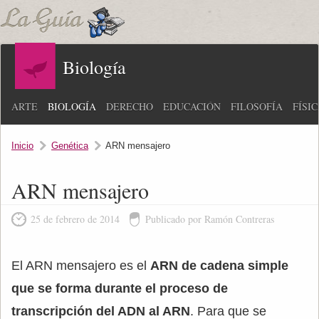
Biología
ARTE
BIOLOGÍA
DERECHO
EDUCACIÓN
FILOSOFÍA
FÍSI
Inicio
Genética
ARN mensajero
ARN mensajero
25 de febrero de 2014
Publicado por Ramón Contreras
El ARN mensajero es el
ARN de cadena simple
que se forma durante el proceso de
transcripción del ADN al ARN
. Para que se