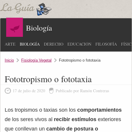
Biología
ARTE
BIOLOGÍA
DERECHO
EDUCACIÓN
FILOSOFÍA
FÍSI
Inicio
Fisiología Vegetal
Fototropismo o fototaxia
Fototropismo o fototaxia
17 de julio de 2020
Publicado por Ramón Contreras
Los tropismos o taxias son los
comportamientos
de los seres vivos al
recibir estímulos
exteriores
que conllevan un
cambio de postura o