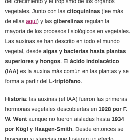
del crecimiento y el tropismo de los órganos
vegetales. Junto con las
citoquininas
(lee más
de ellas
aquí
) y las
giberelinas
regulan la
mayoría de los procesos fisiológicos en vegetales.
Las auxinas se han descrito en todo el mundo
vegetal, desde
algas y bacterias hasta plantas
superiores y hongos
. El
ácido indolacético
(IAA)
es la auxina más común en las plantas y se
forma a partir del
L-triptófano
.
Historia
: las auxinas (el IAA) fueron las primeras
hormonas vegetales descubiertas en
1928 por F.
W. Went
aunque no fueron aisladas hasta
1934
por Kögl y Haagen-Smith
. Desde entonces se
buscaron sustancias que tuvieran un efecto