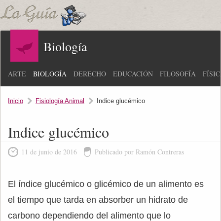
Biología
ARTE
BIOLOGÍA
DERECHO
EDUCACIÓN
FILOSOFÍA
FÍSI
Inicio
Fisiología Animal
Indice glucémico
Indice glucémico
11 de junio de 2016
Publicado por Ramón Contreras
El índice glucémico o glicémico de un alimento es
el tiempo que tarda en absorber un hidrato de
carbono dependiendo del alimento que lo